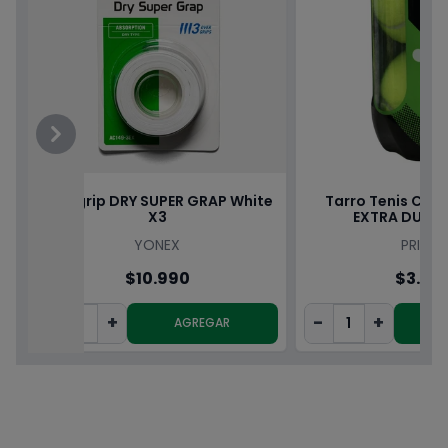
Previous
Next
Overgrip DRY SUPER GRAP White
Tarro Tenis CH
X3
EXTRA DUTY F
YONEX
PRINCE
$10.990
$3.49
-
+
-
+
AGREGAR