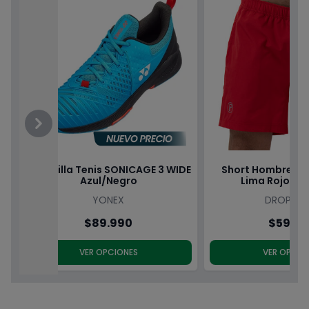
Previous
Next
Zapatilla Tenis SONICAGE 3 WIDE
Short Hombre Be
Azul/Negro
Lima Rojo Dr
YONEX
DROP SH
$89.990
$59.9
VER OPCIONES
VER OPCIO