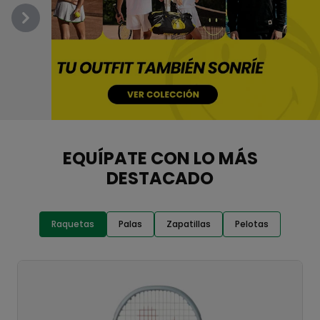
Previous
Next
EQUÍPATE CON LO MÁS
DESTACADO
Raquetas
Palas
Zapatillas
Pelotas