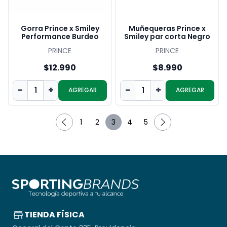
Gorra Prince x Smiley
Muñequeras Prince x
Performance Burdeo
Smiley par corta Negro
PRINCE
PRINCE
$12.990
$8.990
-
+
-
+
AGREGAR
AGREGAR
1
2
3
4
5
Pagina anterior
Página siguiente
TIENDA FÍSICA