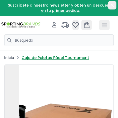
Ir directamente al contenido
te a nuestro newsletter y obtén un descuento
H
Di
en tu primer pedido.
Iniciar sesión
Open cart
Open 
Búscar
Inicio
Caja de Pelotas Pádel Tournament