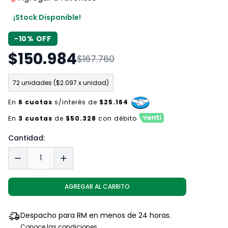
¡Stock Disponible!
-10% OFF
$150.984
$167.760
72 unidades ($2.097 x unidad)
En
6 cuotas
s/interés de
$25.164
En
3 cuotas
de
$50.328
con débito
Cantidad:
AGREGAR AL CARRITO
Despacho para RM en menos de 24 horas.
Conoce las condiciones