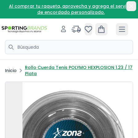
Ir directamente al contenido
Al comprar tu raqueta, aprovecha y agrega el servicio
Di
de encordado personalizado.
Iniciar sesión
Open cart
Open 
Búscar
Rollo Cuerda Tenis POLYMO HEXPLOSION 1.23 / 17
Inicio
Plata